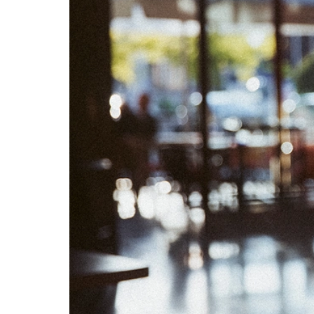
06
07
13
14
20
21
27
28