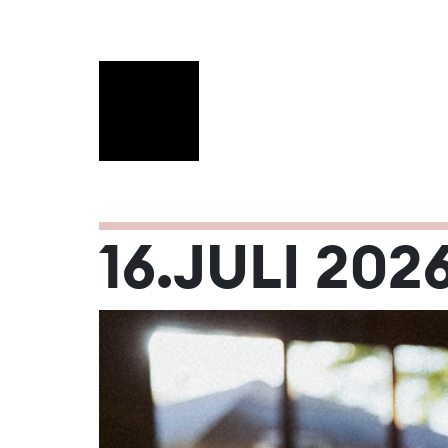
JULI 2026
16.JULI 202
Mo
Di