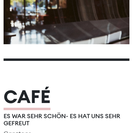
13
14
15
16
17
18
19
20
21
22
23
24
25
26
27
28
29
30
31
CAFÉ
ES WAR SEHR SCHÖN- ES HAT UNS SEHR
GEFREUT