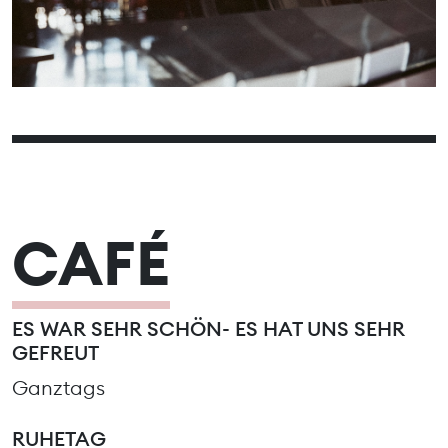
13
14
15
16
17
18
19
20
21
22
23
24
25
26
27
28
29
30
31
CAFÉ
ES WAR SEHR SCHÖN- ES HAT UNS SEHR
GEFREUT
Ganztags
RUHETAG