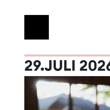
JULI 2026
29.JULI 202
Mo
Di