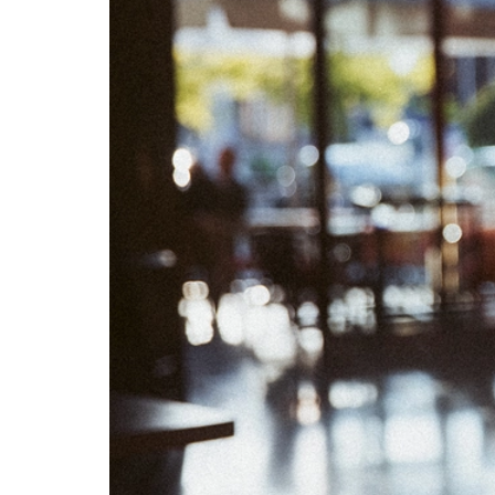
06
07
13
14
20
21
27
28